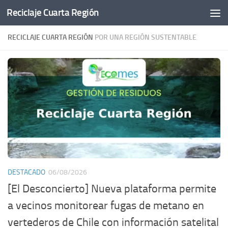
Reciclaje Cuarta Región
Saltar al contenido
RECICLAJE CUARTA REGIÓN
POR UNA REGIÓN SUSTENTABLE
DESTACADO
06/08/2026
[El Desconcierto] Nueva plataforma permite
a vecinos monitorear fugas de metano en
vertederos de Chile con información satelital